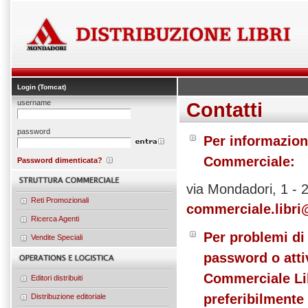
Login (Tomcat)
username
Contatti
password
Per informazion
Commerciale:
Password dimenticata?
via Mondadori, 1 - 
Reti Promozionali
commerciale.libri
Ricerca Agenti
Per problemi di 
Vendite Speciali
password o attiv
Commerciale Lib
Editori distribuiti
preferibilmente 
Distribuzione editoriale